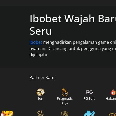
Ibobet Wajah Bar
Seru
Ibobet
menghadirkan pengalaman game online
nyaman. Dirancang untuk pengguna yang men
dijelajahi.
Partner Kami
Ion
Pragmatic
PG Soft
Haban
Play