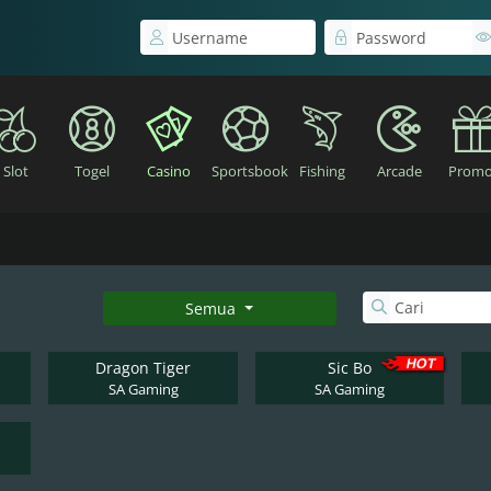
Slot
Togel
Casino
Sportsbook
Fishing
Arcade
Promo
Semua
Dragon Tiger
Sic Bo
SA Gaming
SA Gaming