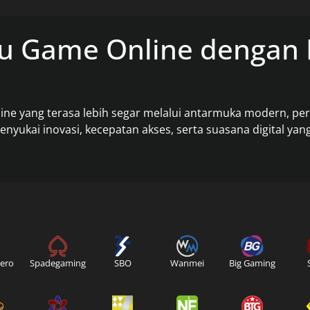
u Game Online dengan 
 yang terasa lebih segar melalui antarmuka modern, perfo
yukai inovasi, kecepatan akses, serta suasana digital ya
ero
Spadegaming
SBO
Wanmei
Big Gaming