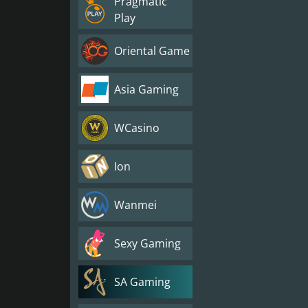
Pragmatic
Play
Oriental Game
Asia Gaming
WCasino
Ion
Wanmei
Sexy Gaming
SA Gaming