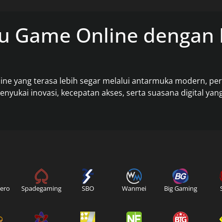
u Game Online dengan 
 yang terasa lebih segar melalui antarmuka modern, perfo
yukai inovasi, kecepatan akses, serta suasana digital ya
ero
Spadegaming
SBO
Wanmei
Big Gaming