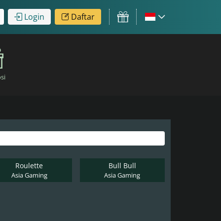
Login
Daftar
si
Roulette
Bull Bull
Asia Gaming
Asia Gaming