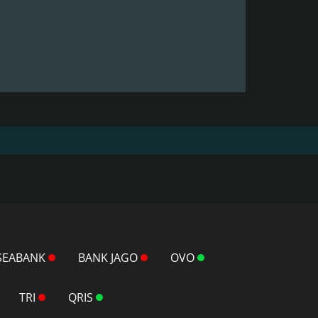
SEABANK
BANK JAGO
OVO
TRI
QRIS