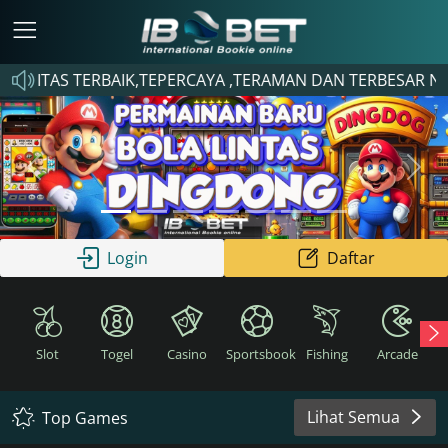
LITAS TERBAIK,TEPERCAYA ,TERAMAN DAN TERBESAR NO.1 
Sebelumnya
Beri
Login
Daftar
Slot
Togel
Casino
Sportsbook
Fishing
Arcade
Lihat Semua
Top Games