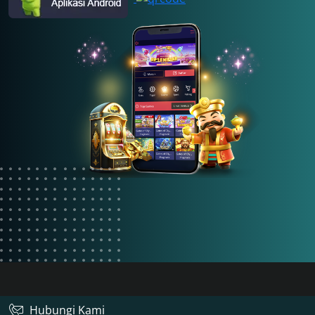
Hubungi Kami