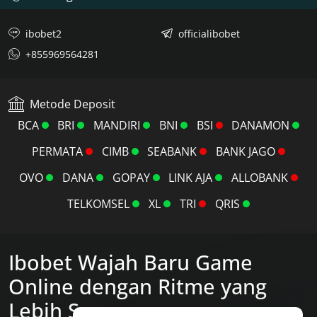
ibobet2
officialibobet
+855969564281
Metode Deposit
BCA
BRI
MANDIRI
BNI
BSI
DANAMON
PERMATA
CIMB
SEABANK
BANK JAGO
OVO
DANA
GOPAY
LINK AJA
ALLOBANK
TELKOMSEL
XL
TRI
QRIS
Ibobet Wajah Baru Game
Online dengan Ritme yang
Lebih Seru