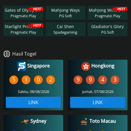
Gates of Olympus 1000
Mahjong Ways
Mahjong Wins 3 – Black Scatter
Pragmatic Play
PG Soft
Pragmatic Play
Starlight Princess 1000
Cai Shen
Gladiator's Glory
Pragmatic Play
Spadegaming
PG Soft
Hasil Togel
Singapore
Hongkong
5
1
0
2
9
9
4
3
Sabtu, 08/08/2026
Jumat, 07/08/2026
LINK
LINK
Sydney
Toto Macau