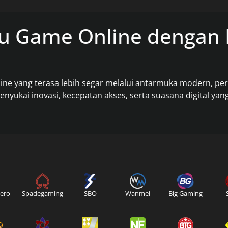
u Game Online dengan 
 yang terasa lebih segar melalui antarmuka modern, perfo
yukai inovasi, kecepatan akses, serta suasana digital ya
ero
Spadegaming
SBO
Wanmei
Big Gaming