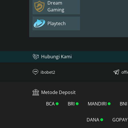
Dream
Gaming
Playtech
Hubungi Kami
ibobet2
off
Metode Deposit
BCA
BRI
MANDIRI
BNI
DANA
GOPAY