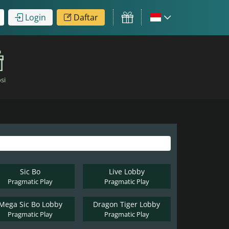
Login
Daftar
si
Sic Bo
Live Lobby
Pragmatic Play
Pragmatic Play
Mega Sic Bo Lobby
Dragon Tiger Lobby
Pragmatic Play
Pragmatic Play