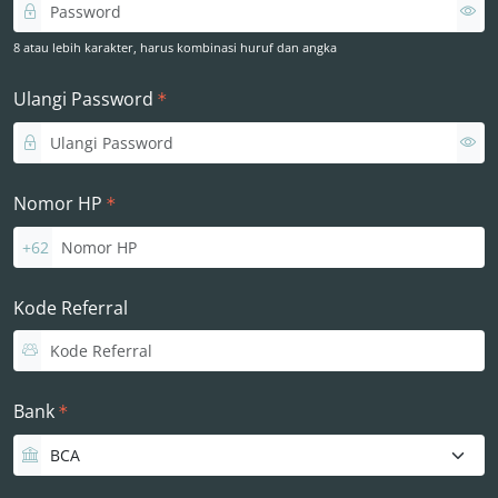
8 atau lebih karakter, harus kombinasi huruf dan angka
Ulangi Password
Nomor HP
+62
Kode Referral
Bank