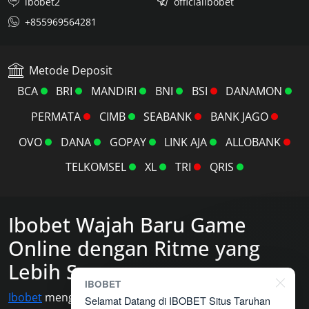
ibobet2
officialibobet
+855969564281
Metode Deposit
BCA
BRI
MANDIRI
BNI
BSI
DANAMON
PERMATA
CIMB
SEABANK
BANK JAGO
OVO
DANA
GOPAY
LINK AJA
ALLOBANK
TELKOMSEL
XL
TRI
QRIS
Ibobet Wajah Baru Game
Online dengan Ritme yang
Lebih Seru
IBOBET
Ibobet
menghadirkan pengalaman game online yang
Selamat Datang di IBOBET Situs Taruhan