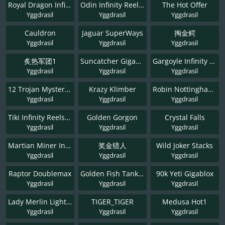
Royal Dragon Infinity Reels
Odin Infinity Reels Megaways
The Hot Offer
Yggdrasil
Yggdrasil
Yggdrasil
Cauldron
Jaguar SuperWays
掏金鳄
Yggdrasil
Yggdrasil
Yggdrasil
炙热军团1
Suncatcher Gigablox
Gargoyle Infinity Reels
Yggdrasil
Yggdrasil
Yggdrasil
12 Trojan Mysteries
Krazy Klimber
Robin Nottingham Raiders
Yggdrasil
Yggdrasil
Yggdrasil
Tiki Infinity Reels Megaways
Golden Gorgon
Crystal Falls
Yggdrasil
Yggdrasil
Yggdrasil
Martian Miner Infinity Reels
奖金猎人
Wild Joker Stacks
Yggdrasil
Yggdrasil
Yggdrasil
Raptor Doublemax
Golden Fish Tank 2 Gigablox
90k Yeti Gigablox
Yggdrasil
Yggdrasil
Yggdrasil
Lady Merlin Lightning Chase
TIGER_TIGER
Medusa Hot1
Yggdrasil
Yggdrasil
Yggdrasil