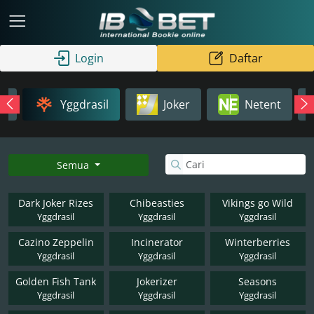
Login
Daftar
g
Yggdrasil
Joker
Netent
Semua
Dark Joker Rizes
Chibeasties
Vikings go Wild
Yggdrasil
Yggdrasil
Yggdrasil
Cazino Zeppelin
Incinerator
Winterberries
Yggdrasil
Yggdrasil
Yggdrasil
Golden Fish Tank
Jokerizer
Seasons
Yggdrasil
Yggdrasil
Yggdrasil