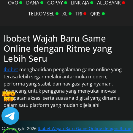
OVO
DANA
GOPAY
LINK AJA
ALLOBANK
TELKOMSEL
XL
TRI
QRIS
Ibobet Wajah Baru Game
Online dengan Ritme yang
Lebih Seru
Ibobet
menghadirkan pengalaman game online yang
terasa lebih segar melalui antarmuka modern,
performa yang stabil, dan navigasi yang nyaman.
Dirancang untuk pengguna yang menyukai inovasi,
kecepatan akses, serta suasana digital yang dinamis
dalam satu platform yang mudah dijelajahi.
© Copyright 2026
Ibobet Wajah Baru Game Online dengan Ritme