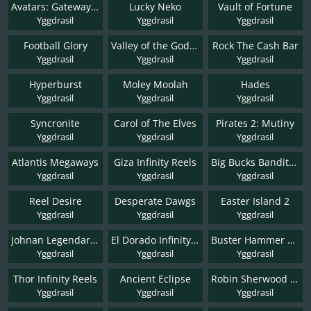
Avatars: Gateway Guardians
Lucky Neko
Vault of Fortune
Yggdrasil
Yggdrasil
Yggdrasil
Football Glory
Valley of the Gods 2
Rock The Cash Bar
Yggdrasil
Yggdrasil
Yggdrasil
Hyperburst
Moley Moolah
Hades
Yggdrasil
Yggdrasil
Yggdrasil
Syncronite
Carol of The Elves
Pirates 2: Mutiny
Yggdrasil
Yggdrasil
Yggdrasil
Atlantis Megaways
Giza Infinity Reels
Big Bucks Bandits Megaways
Yggdrasil
Yggdrasil
Yggdrasil
Reel Desire
Desperate Dawgs
Easter Island 2
Yggdrasil
Yggdrasil
Yggdrasil
Johnan Legendarian
El Dorado Infinity Reels
Buster Hammer Carnival
Yggdrasil
Yggdrasil
Yggdrasil
Thor Infinity Reels
Ancient Eclipse
Robin Sherwood Marauders
Yggdrasil
Yggdrasil
Yggdrasil