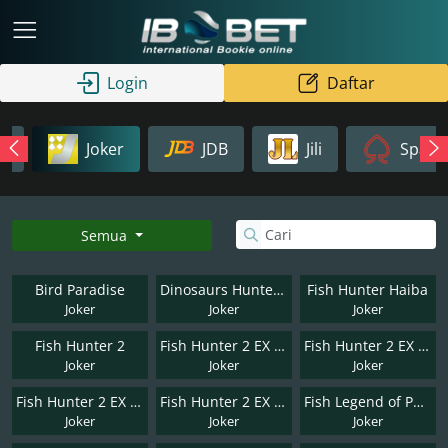
Login
Daftar
a
Joker
JDB
Jili
Spade
Semua
Bird Paradise
Dinosaurs Hunter T-Rex Awaken
Fish Hunter Haiba
Joker
Joker
Joker
Fish Hunter 2
Fish Hunter 2 EX - My Club
Fish Hunter 2 EX - Newbie
Joker
Joker
Joker
Fish Hunter 2 EX - Novice
Fish Hunter 2 EX - Pro
Fish Legend of Phoenix
Joker
Joker
Joker