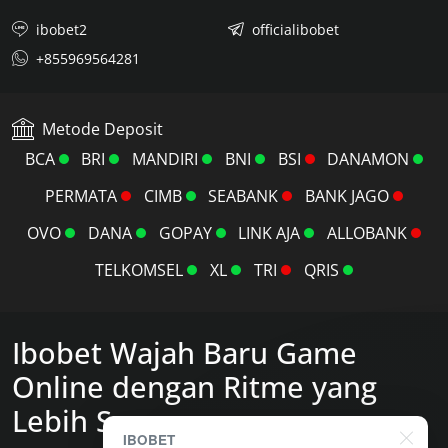
ibobet2
officialibobet
+855969564281
Metode Deposit
BCA
BRI
MANDIRI
BNI
BSI
DANAMON
PERMATA
CIMB
SEABANK
BANK JAGO
OVO
DANA
GOPAY
LINK AJA
ALLOBANK
TELKOMSEL
XL
TRI
QRIS
Ibobet Wajah Baru Game
Online dengan Ritme yang
Lebih Seru
IBOBET