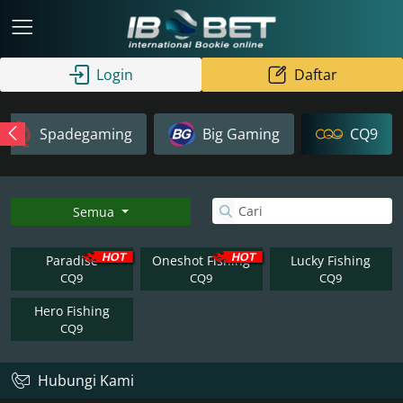
Login
Daftar
Spadegaming
Big Gaming
CQ9
Semua
Paradise
Oneshot Fishing
Lucky Fishing
CQ9
CQ9
CQ9
Hero Fishing
CQ9
Hubungi Kami