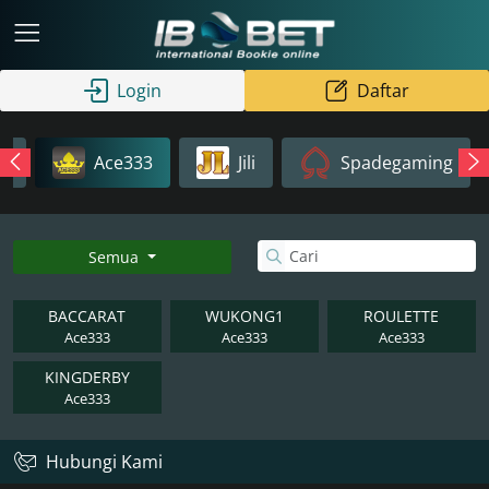
Login
Daftar
B
Ace333
Jili
Spadegaming
Semua
BACCARAT
WUKONG1
ROULETTE
Ace333
Ace333
Ace333
KINGDERBY
Ace333
Hubungi Kami